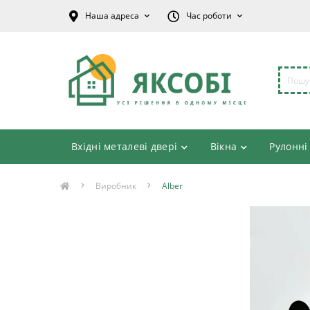
Наша адреса
Час роботи
Вхідні металеві двері
Вікна
Рулонні
Виробник
Alber