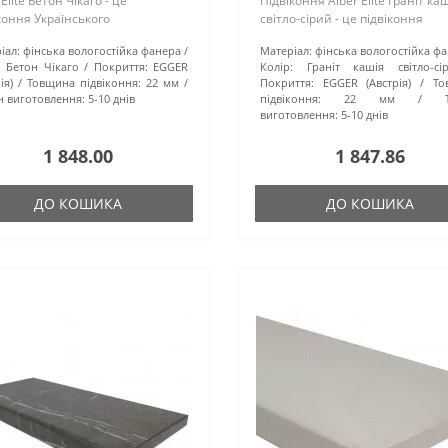
 Elite Бетон Чікаго - це
Підвіконня Alber Elite Граніт ка
коння Українського
світло-сірий - це підвіконня
бництва. Як основа
Українського виробництва. Як
іал:
фінська вологостійка фанера
Матеріал:
фінська вологостійка ф
истовується вологостійка
основа використовується
:
Бетон Чікаго
Покриття:
EGGER
Колір:
Граніт кашія світло-сі
ка фанера та надійне
вологостійка фінська фанера та
ія)
Товщина підвіконня:
22 мм
Покриття:
EGGER (Австрія)
То
ійське покриття ..
н виготовлення:
5-10 днів
підвіконня:
22 мм
виготовлення:
5-10 днів
1 848.00
1 847.86
ДО КОШИКА
ДО КОШИКА