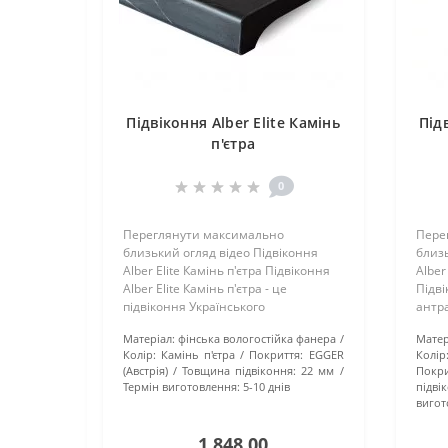
Підвіконня Alber Elite Камінь
Під
п'єтра
0
Переглянути максимально
Пере
близький огляд відео Підвіконня
близь
Alber Elite Камінь п'єтра Підвіконня
Alber
Alber Elite Камінь п'єтра - це
Підві
підвіконня Українського
антра
виробництва. Як основа
Украї
Матеріал:
фінська вологостійка фанера
Матер
використовується вологостійка
осно
Колір:
Камінь п'єтра
Покриття:
EGGER
Колір
фінська фанера та надійне
волог
(Австрія)
Товщина підвіконня:
22 мм
Покри
Австрійське покритт..
надій
Термін виготовлення:
5-10 днів
підві
вигот
1 848.00