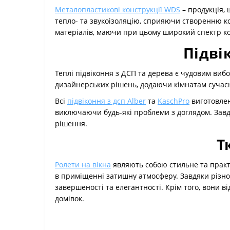
Металопластикові конструкції WDS
– продукція, 
тепло- та звукоізоляцію, сприяючи створенню ко
матеріалів, маючи при цьому широкий спектр коль
Підві
Теплі підвіконня з ДСП та дерева є чудовим вибор
дизайнерських рішень, додаючи кімнатам сучасн
Всі
підвіконня з дсп Alber
та
KaschPro
виготовлен
виключаючи будь-які проблеми з доглядом. Завдя
рішення.
Т
Ролети на вікна
являють собою стильне та практ
в приміщенні затишну атмосферу. Завдяки різном
завершеності та елегантності. Крім того, вони в
домівок.