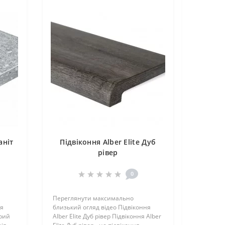
аніт
Підвіконня Alber Elite Дуб
рівер
0
Переглянути максимально
ня
близький огляд відео Підвіконня
ірий
Alber Elite Дуб рівер Підвіконня Alber