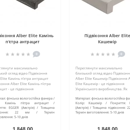
віконня Alber Elite Камінь
Підвіконня Alber Elit
п'єтра антрацит
Кашемір
0
0
глянути максимально
Переглянути максимально
кий огляд відео Підвіконня
близький огляд відео Підвікон
 Elite Камінь п'єтра антрацит
Alber Elite Кашемір Підвіконня 
коння Alber Elite Камінь п'єтра
Elite Кашемір - це підвіконня
цит - це підвіконня
Українського виробництва. Як
нського виробництва. Як
основа використовується
іал:
фінська вологостійка фанера
Матеріал:
фінська вологостійка ф
ва використовується
вологостійка фінська фанера т
:
Камінь п'єтра антрацит
Колір:
Кашемір
Покриття:
остійка фінська фанера та
надійне Австрійське покриття 
ття:
EGGER (Австрія)
Товщина
(Австрія)
Товщина підвіконня:
2
не А..
усім..
коння:
22 мм
Термін
Термін виготовлення:
5-10 днів
овлення:
5-10 днів
1 848.00
1 848.00