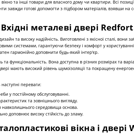
 вікно та інші товари для власного дому чи квартири. Всі позиц
анти завжди готові допомогти з підбором матеріалів, взявши на
Вхідні металеві двері Redfort
изайн та високу надійність. Виготовлені з якісної сталі, вони
овими системами, гарантуючи безпеку і комфорт у користуванні.
датен гармонійно доповнити будь-який інтер'єр.
сть та функціональність. Вона доступна в різних розмірах та вар
двері мають високий рівень шумоізоляції та покращену енергое
 наступні переваги:
еби у постійному обслуговуванні.
рактеристик та зовнішнього вигляду.
ля навколишнього середовища основа.
но доповнює високу стійкість до зламу.
талопластикові вікна і двері 