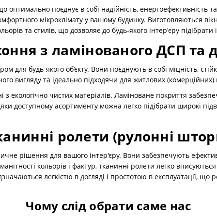
що оптимально поєднує в собі надійність, енергоефективність т
мфортного мікроклімату у вашому будинку. Виготовляються вікна
орів та стилів, що дозволяє до будь-якого інтер'єру підібрати
коння з ламінованого ДСП та 
ом для будь-якого об’єкту. Вони поєднують в собі міцність, стій
ого вигляду та ідеально підходячи для житлових (комерційних)
і з екологічно чистих матеріалів. Ламіноване покриття забезпе
ки доступному асортименту можна легко підібрати широкі підвіко
канинні ролети (рулонні штор
ичне рішення для вашого інтер'єру. Вони забезпечують ефекти
анітності кольорів і фактур, тканинні ролети легко вписуютьс
ідзначаються легкістю в догляді і простотою в експлуатації, що
Чому слід обрати саме нас