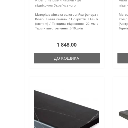
Alber Elite Білий камінь - це
Alber
підвіконня Українського
підві
виробництва. Як основа
виро
Матеріал:
фінська вологостійка фанера
Матер
використовується вологостійка
викор
Колір:
Білий камінь
Покриття:
EGGER
Колір
фінська фанера та надійне
фінсь
(Австрія)
Товщина підвіконня:
22 мм
(Австр
Австрійське покриття ..
Австр
Термін виготовлення:
5-10 днів
Термі
1 848.00
ДО КОШИКА