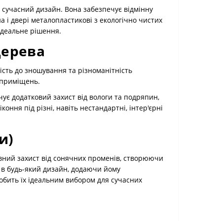
а сучасний дизайн. Вона забезпечує відмінну
 і двері металопластикові з екологічно чистих
 ідеальне рішення.
дерева
кість до зношування та різноманітність
 приміщень.
чує додатковий захист від вологи та подряпин,
ння під різні, навіть нестандартні, інтер'єрні
и)
вний захист від сонячних променів, створюючи
я в будь-який дизайн, додаючи йому
 робить їх ідеальним вибором для сучасних