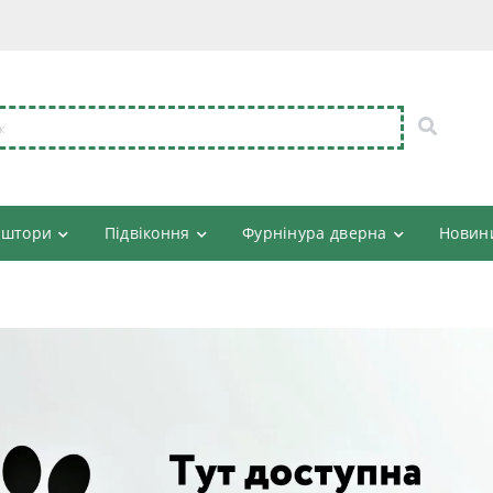
 штори
Підвіконня
Фурнінура дверна
Новин