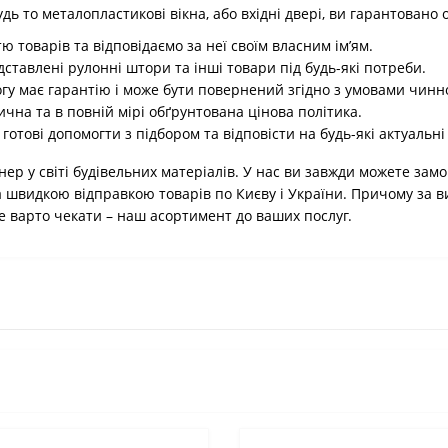
ь то металопластикові вікна, або вхідні двері, ви гарантовано 
тю товарів та відповідаємо за неї своїм власним ім’ям.
ставлені рулонні штори та інші товари під будь-які потреби.
огу має гарантію і може бути повернений згідно з умовами чинн
ична та в повній мірі обґрунтована цінова політика.
отові допомогти з підбором та відповісти на будь-які актуальні
ер у світі будівельних матеріалів. У нас ви завжди можете замо
а швидкою відправкою товарів по Києву і України. Причому за 
не варто чекати – наш асортимент до ваших послуг.