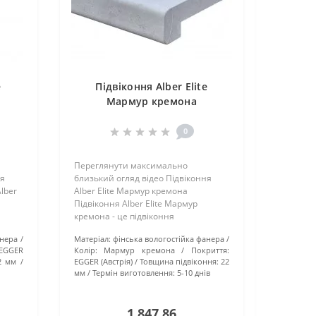
e
Підвіконня Alber Elite
Мармур кремона
0
Переглянути максимально
ня
близький огляд відео Підвіконня
Alber
Alber Elite Мармур кремона
Підвіконня Alber Elite Мармур
кремона - це підвіконня
Українського виробництва. Як
анера
Матеріал:
фінська вологостійка фанера
а
основа використовується
EGGER
Колір:
Мармур кремона
Покриття:
Egger
вологостійка фінська фанера та
2 мм
EGGER (Австрія)
Товщина підвіконня:
22
надійне Австрійське покри..
мм
Термін виготовлення:
5-10 днів
1 847.86