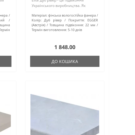
шія
Elite Дуб рівер - це підвіконня
Українського виробництва. Як
основа використовується
анера
Матеріал:
фінська вологостійка фанера
вологостійка фінська фанера та
рий
Колір:
Дуб рівер
Покриття:
EGGER
 над..
надійне Австрійське покриття Egger
вщина
(Австрія)
Товщина підвіконня:
22 мм
..
Термін
Термін виготовлення:
5-10 днів
1 848.00
ДО КОШИКА