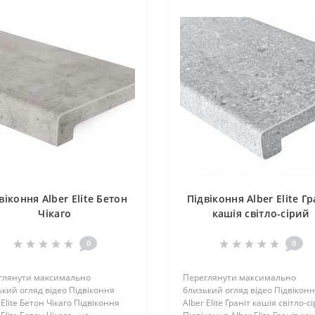
віконня Alber Elite Бетон
Підвіконня Alber Elite Гр
Чікаго
кашія світло-сірий
0
0
глянути максимально
Переглянути максимально
кий огляд відео Підвіконня
близький огляд відео Підвікон
 Elite Бетон Чікаго Підвіконня
Alber Elite Граніт кашія світло-с