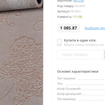
Виробник:
ЯКСОБІ
Код товару:
09-0041
Артикул:
09-0041
Наявність:
111.00
1 085.87
Знайшли де
Купити в один клік
Введіть номер телефону і м
Основні характеристики
Тип тканини:
Тон:
Колір Основний:
Колір детальний:
Тип малюнку: