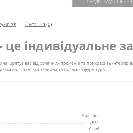
ШВИДКЕ ЗАМОВЛЕННЯ
гуків (0)
Питання
(0)
- це індивідуальне з
нина, Врятує вас від сонячних променів та прикрасить інтер'єр
зразками. Іспанська тканина та польська фурнітура.
Звичайна
Світлі
Сірий