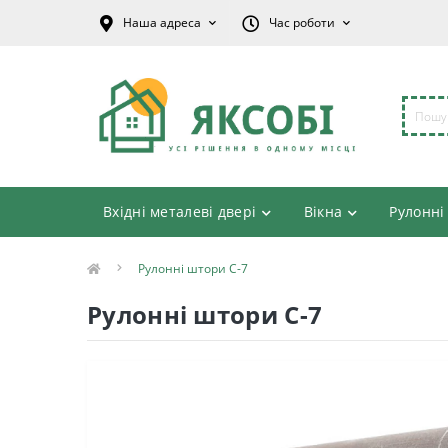
Наша адреса
Час роботи
Вхідні металеві двері
Вікна
Рулонні
Рулонні штори C-7
Рулонні штори C-7