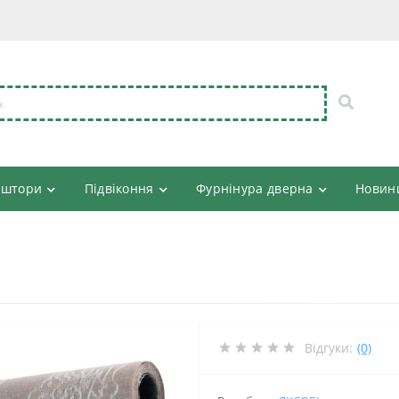
 штори
Підвіконня
Фурнінура дверна
Новин
Відгуки:
(0)