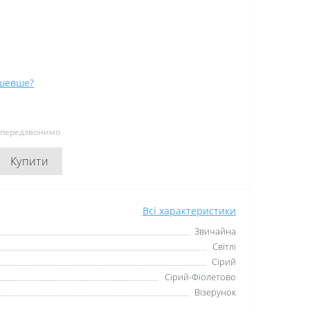
шевше?
и передзвонимо
Купити
Всі характеристики
Звичайна
Світлі
Сірий
Сірий-Фіолетово
Візерунок