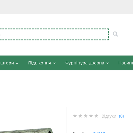
 штори
Підвіконня
Фурнінура дверна
Новин
Відгуки:
(0)