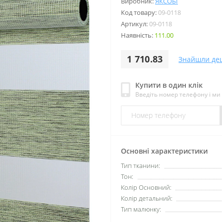
Виробник:
ЯКСОБІ
Код товару:
09-0118
Артикул:
09-0118
Наявність:
111.00
1 710.83
Знайшли де
Купити в один клік
Введіть номер телефону і м
Основні характеристики
Тип тканини:
Тон:
Колір Основний:
Колір детальний:
Тип малюнку: