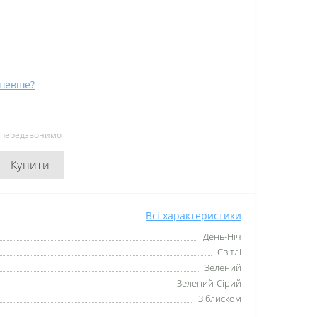
шевше?
и передзвонимо
Купити
Всі характеристики
День-Ніч
Світлі
Зелений
Зелений-Сірий
З блиском