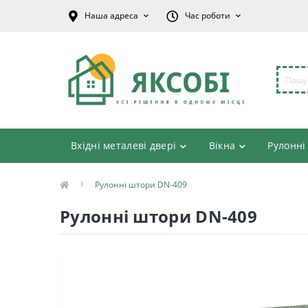
Наша адреса
Час роботи
Вхідні металеві двері
Вікна
Рулонні
Рулонні штори DN-409
Рулонні штори DN-409