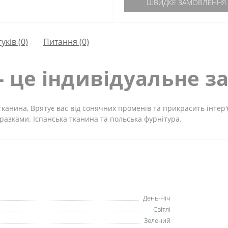
ШВИДКЕ ЗАМОВЛЕННЯ
гуків (0)
Питання
(0)
- це індивідуальне з
тканина, Врятує вас від сонячних променів та прикрасить інтер
зразками. Іспанська тканина та польська фурнітура.
День-Ніч
Світлі
Зелений