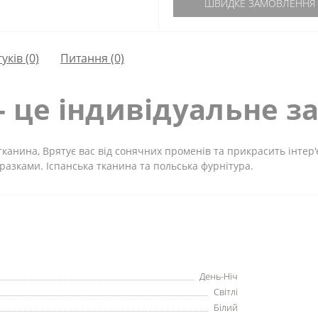
ШВИДКЕ ЗАМОВЛЕННЯ
гуків (0)
Питання
(0)
- це індивідуальне з
тканина, Врятує вас від сонячних променів та прикрасить інтер
зразками. Іспанська тканина та польська фурнітура.
День-Ніч
Світлі
Білий