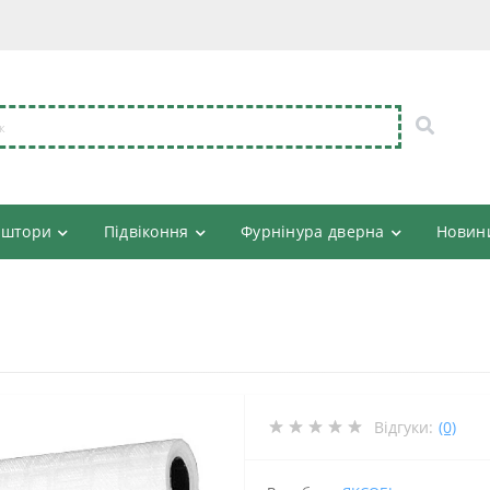
 штори
Підвіконня
Фурнінура дверна
Новин
Відгуки:
(0)