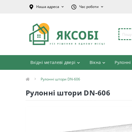
Наша адреса
Час роботи
Вхідні металеві двері
Вікна
Рулонні
Рулонні штори DN-606
Рулонні штори DN-606