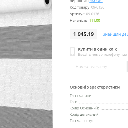
Виробник:
ЯКСОБІ
Код товару:
09-0136
Артикул:
09-0136
Наявність:
111.00
1 945.19
Знайшли де
Купити в один клік
Введіть номер телефону і м
Основні характеристики
Тип тканини:
Тон:
Колір Основний:
Колір детальний:
Тип малюнку: