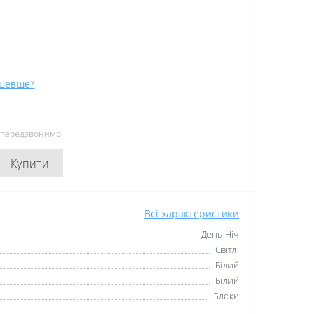
шевше?
и передзвонимо
Купити
Всі характеристики
День-Ніч
Світлі
Білий
Білий
Блоки