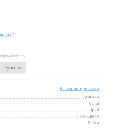
шевше?
и передзвонимо
Купити
Всі характеристики
День-Ніч
Світлі
Сірий
Сірий-Світло
Блоки