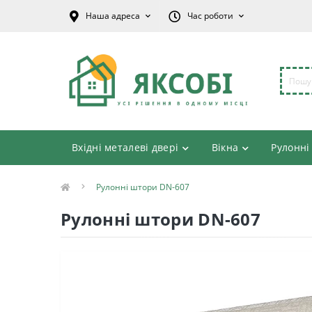
Наша адреса
Час роботи
Вхідні металеві двері
Вікна
Рулонні
Рулонні штори DN-607
Рулонні штори DN-607