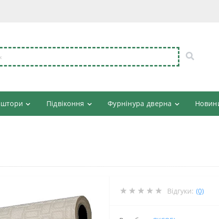
 штори
Підвіконня
Фурнінура дверна
Новин
Відгуки:
(0)