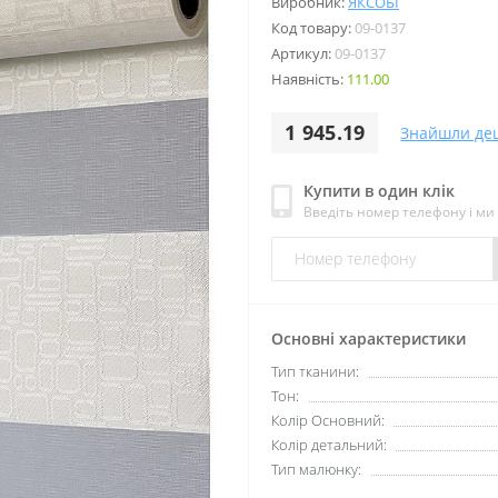
Виробник:
ЯКСОБІ
Код товару:
09-0137
Артикул:
09-0137
Наявність:
111.00
1 945.19
Знайшли де
Купити в один клік
Введіть номер телефону і м
Основні характеристики
Тип тканини:
Тон:
Колір Основний:
Колір детальний:
Тип малюнку: