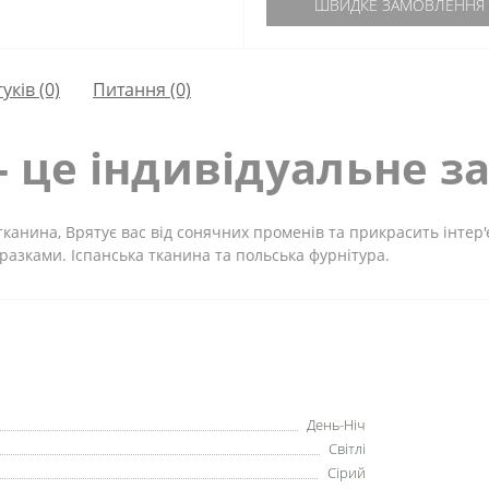
ШВИДКЕ ЗАМОВЛЕННЯ
гуків (0)
Питання
(0)
- це індивідуальне з
тканина, Врятує вас від сонячних променів та прикрасить інтер
зразками. Іспанська тканина та польська фурнітура.
День-Ніч
Світлі
Сірий