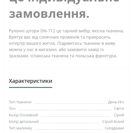
замовлення.
Рулонні штори DN-712 це гарний вибір, якісна тканина,
Врятує вас від сонячних променів та прикрасить
інтер'єр вашого житла. Подивитись тканини в живу
можна у нас в магазині, або замовити замір із
зразками. Іспанська тканина та польська фурнітура.
Характеристики
Тип тканини
День-Ніч
Тон
Світлі
Колір Основний
Сірий
Колір детальний
Сірий-Білий
Тип малюнку
Складками