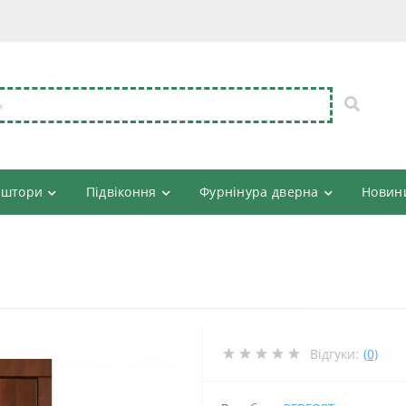
 штори
Підвіконня
Фурнінура дверна
Новин
Відгуки:
(0)