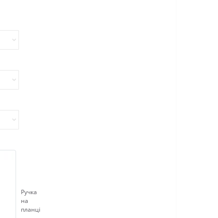
Ручка
на
планці