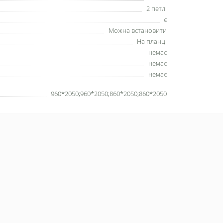
2 петлі
є
Можна встановити
На планці
немає
немає
немає
960*2050;960*2050;860*2050;860*2050