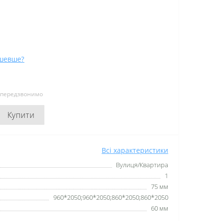
шевше?
и передзвонимо
Купити
Всі характеристики
Вулиця/Квартира
1
75 мм
960*2050;960*2050;860*2050;860*2050
60 мм