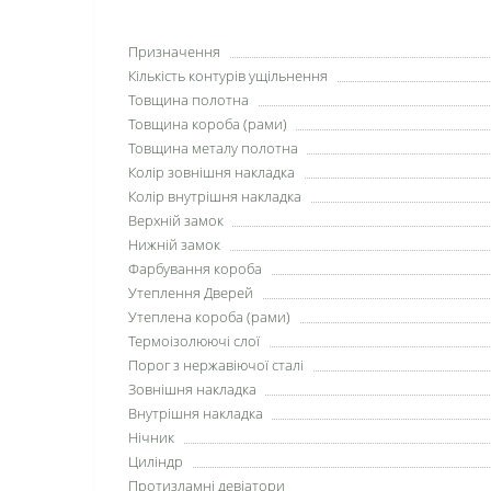
Призначення
Кількість контурів ущільнення
Товщина полотна
Товщина короба (рами)
Товщина металу полотна
Колір зовнішня накладка
Колір внутрішня накладка
Верхній замок
Нижній замок
Фарбування короба
Утеплення Дверей
Утеплена короба (рами)
Термоізолюючі слої
Порог з нержавіючої сталі
Зовнішня накладка
Внутрішня накладка
Нічник
Циліндр
Протизламні девіатори