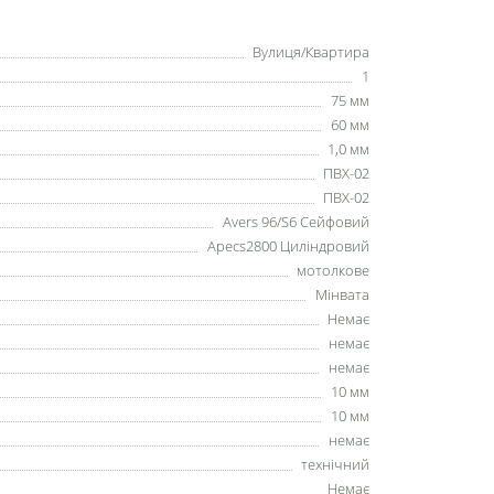
Вулиця/Квартира
1
75 мм
60 мм
1,0 мм
ПВХ-02
ПВХ-02
Аvers 96/S6 Сейфовий
Аpecs2800 Циліндровий
мотолкове
Мінвата
Немає
немає
немає
10 мм
10 мм
немає
технічний
Немає