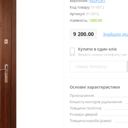
Виробник:
REDFORT
Код товару:
01-0012
Артикул:
01-0012
Наявність:
1800.00
9 200.00
Знайшли де
Купити в один клік
Введіть номер телефону і м
Основні характеристики
Призначення:
Кількість контурів ущільнення:
Товщина полотна:
Розміри дверей:
Товщина короба (рами):