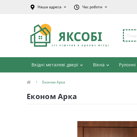
Наша адреса
Час роботи
Вхідні металеві двері
Вікна
Рулонні
Економ Арка
Економ Арка