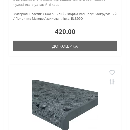
чудові експлуатаційні хара..
Матеріал:
Пластик
Колір:
Білий
Форма капіносу:
Заокруглений
Покриття:
Матове
захисна плівка:
ELESGO
420.00
ДО КОШИКА