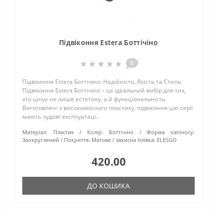
Підвіконня Estera Боттічіно
0
Підвіконня Estera Боттічіно: Надійність, Якість та Стиль
Підвіконня Estera Боттічіно – це ідеальний вибір для тих,
хто цінує не лише естетику, а й функціональність.
Виготовлені з високоякісного пластику, підвіконня цієї серії
мають чудові експлуатаці..
Матеріал:
Пластик
Колір:
Боттічіно
Форма капіносу:
Заокруглений
Покриття:
Матове
захисна плівка:
ELESGO
420.00
ДО КОШИКА