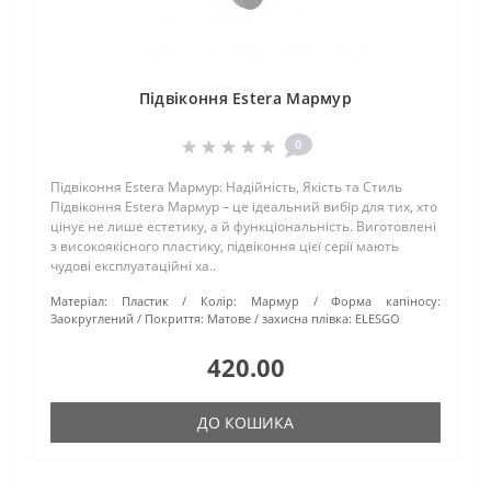
Підвіконня Estera Мармур
0
Підвіконня Estera Мармур: Надійність, Якість та Стиль
Підвіконня Estera Мармур – це ідеальний вибір для тих, хто
цінує не лише естетику, а й функціональність. Виготовлені
з високоякісного пластику, підвіконня цієї серії мають
чудові експлуатаційні ха..
Матеріал:
Пластик
Колір:
Мармур
Форма капіносу:
Заокруглений
Покриття:
Матове
захисна плівка:
ELESGO
420.00
ДО КОШИКА