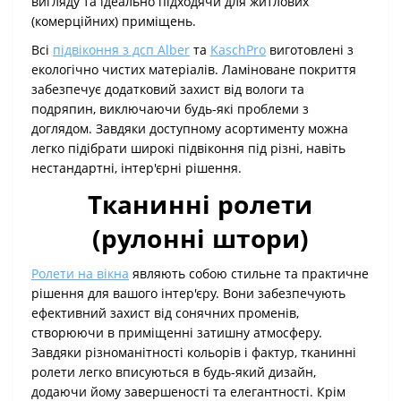
вигляду та ідеально підходячи для житлових
(комерційних) приміщень.
Всі
підвіконня з дсп Alber
та
KaschPro
виготовлені з
екологічно чистих матеріалів. Ламіноване покриття
забезпечує додатковий захист від вологи та
подряпин, виключаючи будь-які проблеми з
доглядом. Завдяки доступному асортименту можна
легко підібрати широкі підвіконня під різні, навіть
нестандартні, інтер'єрні рішення.
Тканинні ролети
(рулонні штори)
Ролети на вікна
являють собою стильне та практичне
рішення для вашого інтер'єру. Вони забезпечують
ефективний захист від сонячних променів,
створюючи в приміщенні затишну атмосферу.
Завдяки різноманітності кольорів і фактур, тканинні
ролети легко вписуються в будь-який дизайн,
додаючи йому завершеності та елегантності. Крім