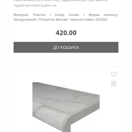
чудові експлуатаційні ха..
Матеріал:
Пластик
Колір:
Космік
Форма капіносу:
Заокруглений
Покриття:
Матове
захисна плівка:
ELESGO
420.00
ДО КОШИКА