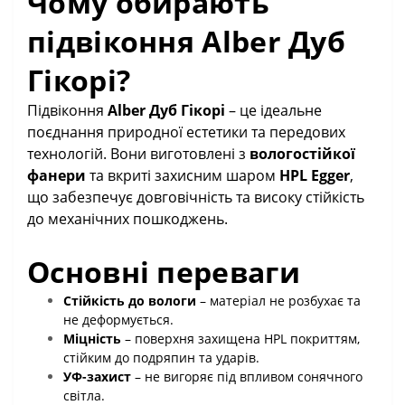
Чому обирають
підвіконня Alber Дуб
Гікорі?
Підвіконня
Alber Дуб Гікорі
– це ідеальне
поєднання природної естетики та передових
технологій. Вони виготовлені з
вологостійкої
фанери
та вкриті захисним шаром
HPL Egger
,
що забезпечує довговічність та високу стійкість
до механічних пошкоджень.
Основні переваги
Стійкість до вологи
– матеріал не розбухає та
не деформується.
Міцність
– поверхня захищена HPL покриттям,
стійким до подряпин та ударів.
УФ-захист
– не вигоряє під впливом сонячного
світла.