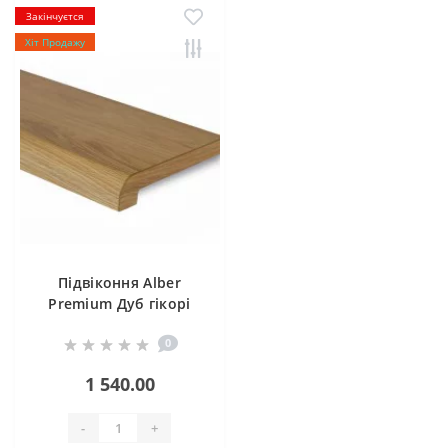
Закінчуєтся
Хіт Продажу
Підвіконня Alber
Premium Дуб гікорі
0
1 540.00
-
+