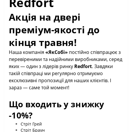
Redfort
Акція на двері
преміум-якості до
кінця травня!
Наша компанія
«ЯкСобі»
постійно співпрацює з
перевіреними та надійними виробниками, серед
яких — один з лідерів ринку
Redfort
. Завдяки
такій співпраці ми регулярно отримуємо
ексклюзивні пропозиції для наших клієнтів. І
зараз — саме той момент!
Що входить у знижку
-10%?
Стріт Грей
Стріт Браун