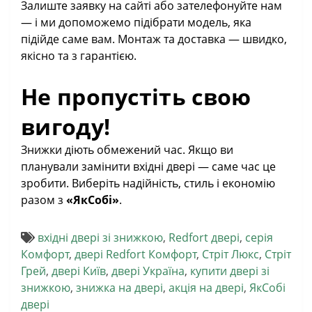
Залиште заявку на сайті або зателефонуйте нам
— і ми допоможемо підібрати модель, яка
підійде саме вам. Монтаж та доставка — швидко,
якісно та з гарантією.
Не пропустіть свою
вигоду!
Знижки діють обмежений час. Якщо ви
планували замінити вхідні двері — саме час це
зробити. Виберіть надійність, стиль і економію
разом з
«ЯкСобі»
.
вхідні двері зі знижкою
,
Redfort двері
,
серія
Комфорт
,
двері Redfort Комфорт
,
Стріт Люкс
,
Стріт
Грей
,
двері Київ
,
двері Україна
,
купити двері зі
знижкою
,
знижка на двері
,
акція на двері
,
ЯкСобі
двері