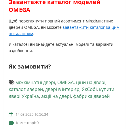
Завантажте каталог моделей
OMEGA
Щоб переглянути повний асортимент міжкімнатних
дверей OMEGA, ви можете
завантажити каталог за цим
посиланням
.
У каталозі ви знайдете актуальні моделі та варіанти
оздоблення.
Як замовити?
міжкімнатні двері
,
OMEGA
,
ціни на двері
,
каталог дверей
,
двері в інтер'єр
,
ЯкСобі
,
купити
двері Україна
,
акції на двері
,
фабрика дверей
14.03.2025 16:56:34
Коментарі: 0