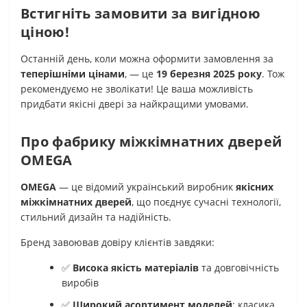
Встигніть замовити за вигідною
ціною!
Останній день, коли можна оформити замовлення за
теперішніми цінами
, — це
19 березня 2025 року
. Тож
рекомендуємо не зволікати! Це ваша можливість
придбати якісні двері за найкращими умовами.
Про фабрику міжкімнатних дверей
OMEGA
OMEGA
— це відомий український виробник
якісних
міжкімнатних дверей
, що поєднує сучасні технології,
стильний дизайн та надійність.
Бренд завоював довіру клієнтів завдяки:
✅
Висока якість матеріалів
та довговічність
виробів
✅
Широкий асортимент моделей
: класика,