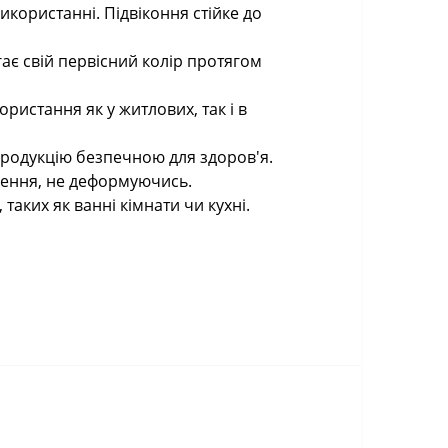
користанні. Підвіконня стійке до
гає свій первісний колір протягом
ристання як у житлових, так і в
продукцію безпечною для здоров'я.
аження, не деформуючись.
таких як ванні кімнати чи кухні.