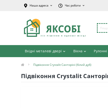
Наша адреса
Час роботи
Вхідні металеві двері
Вікна
Рулонні
Підвіконня Crystalit Санторіні (білий дуб)
Підвіконня Crystalit Санторі