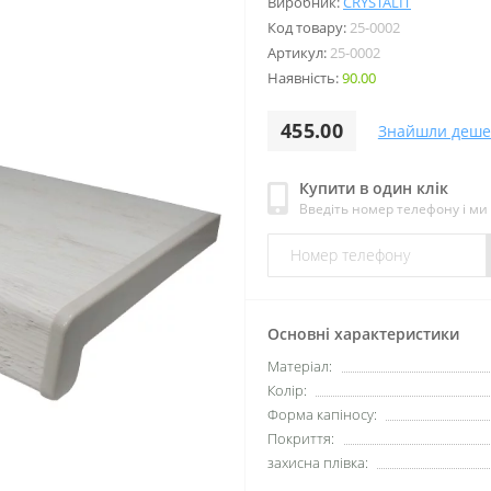
Виробник:
CRYSTALIT
Код товару:
25-0002
Артикул:
25-0002
Наявність:
90.00
455.00
Знайшли деше
Купити в один клік
Введіть номер телефону і м
Основні характеристики
Матеріал:
Колір:
Форма капіносу:
Покриття:
захисна плівка: