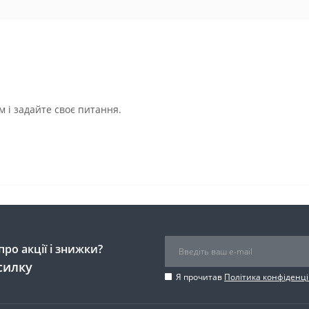
 і задайте своє питання.
ро акції і знижки?
силку
Я прочитав
Політика конфіденці