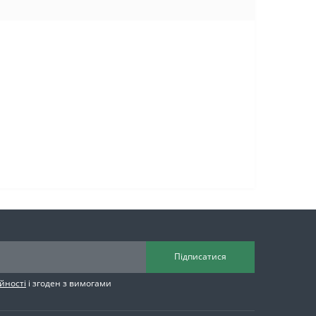
Підписатися
йності
і згоден з вимогами