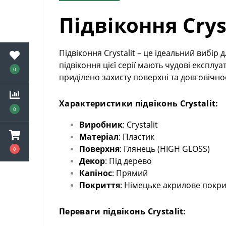
Підвіконня Crys
Підвіконня Crystalit – це ідеальний вибір 
підвіконня цієї серії мають чудові експлу
0
приділено захисту поверхні та довговічнос
Характеристики підвіконь Crystalit:
0
Виробник
: Crystalit
Матеріал
: Пластик
Поверхня
: Глянець (HIGH GLOSS)
0
Декор
: Під дерево
Капінос
: Прямий
Покриття
: Німецьке акрилове покрит
Переваги підвіконь Crystalit: