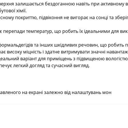
верхня залишається бездоганною навіть при активному ви
тової хімії.
кісному покриттю, підвіконня не вигорає на сонці та збері
є перепади температур, що робить їх ідеальними для вико
 формальдегідів та інших шкідливих речовин, що робить 
 має високу міцність і здатне витримувати значні навант
Ідеальний варіант для приміщень з підвищеною вологістю, 
зпечує легкий догляд та сучасний вигляд.
ставленого на екрані залежно від налаштувань мон