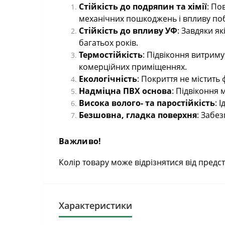
Стійкість до подряпин та хімії
: По
механічних пошкоджень і впливу побу
Стійкість до впливу УФ
: Завдяки я
багатьох років.
Термостійкість
: Підвіконня витриму
комерційних приміщеннях.
Екологічність
: Покриття не містить
Надміцна ПВХ основа
: Підвіконня
Висока волого- та паростійкість
: 
Безшовна, гладка поверхня
: Забе
Важливо!
Колір товару може відрізнятися від пред
Характеристики