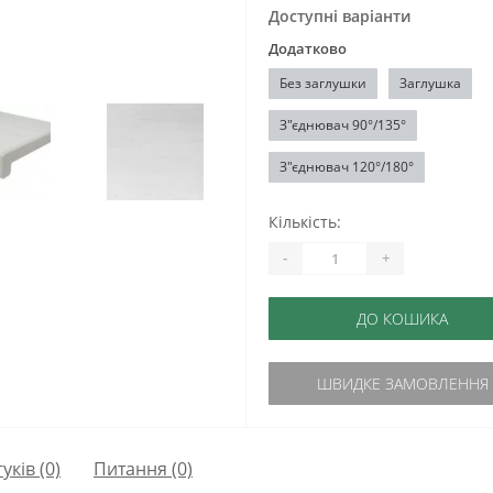
Доступні варіанти
Додатково
Без заглушки
Заглушка
З"єднювач 90°/135°
З"єднювач 120°/180°
Кількість:
-
+
ДО КОШИКА
ШВИДКЕ ЗАМОВЛЕННЯ
гуків (0)
Питання
(0)