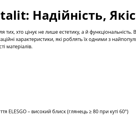
talit: Надійність, Які
для тих, хто цінує не лише естетику, а й функціональність.
атаційні характеристики, які роблять їх одними з найпопу
ті матеріалів.
тя ELESGO – високий блиск (глянець ≥ 80 при куті 60°)