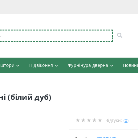
 штори
Підвіконня
Фурнінура дверна
Новин
ні (білий дуб)
Відгуки:
(0)