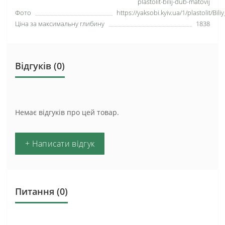
plastolit-bilij-dub-matovij
Фото
https://yaksobi.kyiv.ua/1/plastolit/Bil
Ціна за максимальну глибину
1838
Відгуків (0)
Немає відгуків про цей товар.
+ Написати відгук
Питання
(0)