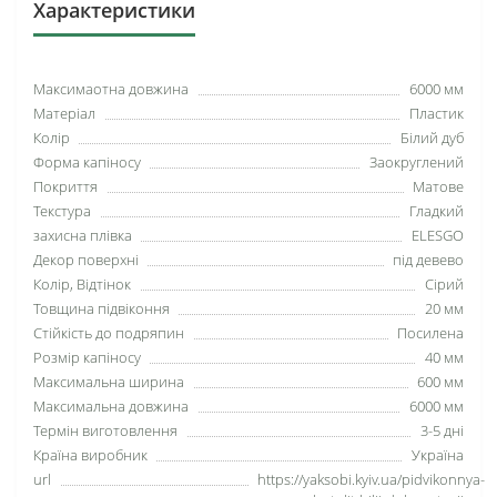
Характеристики
Максимаотна довжина
6000 мм
Матеріал
Пластик
Колір
Білий дуб
Форма капіносу
Заокруглений
Покриття
Матове
Текстура
Гладкий
захисна плівка
ELESGO
Декор поверхні
під девево
Колір, Відтінок
Сірий
Товщина підвіконня
20 мм
Стійкість до подряпин
Посилена
Розмір капіносу
40 мм
Максимальна ширина
600 мм
Максимальна довжина
6000 мм
Термін виготовлення
3-5 дні
Країна виробник
Україна
url
https://yaksobi.kyiv.ua/pidvikonnya-