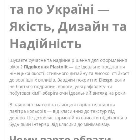
та по Україні —
Якість, Дизайн та
Надійність
Шукаєте сучасне та надійне рішення для оформлення
вікон?
Підвіконня Plastolit
— це ідеальне поєднання
німецької якості, стильного дизайну та високої стійкості
до зовнішніх впливів. Завдяки покриттю
Elesgo
, вони
не бояться подряпин, вологи, ультрафіолету чи
побутової хімії, зберігаючи ідеальний вигляд на роки.
В наявності матові та глянцеві варіанти, широка
палітра кольорів — від класичних до текстур під
дерево. Це дозволяє гармонійно вписати підвіконня в
будь-який інтер'єр, від класики до мінімалізму.
Чому варто обрати