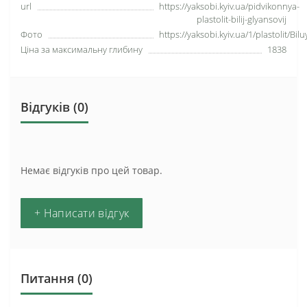
url
https://yaksobi.kyiv.ua/pidvikonnya-
plastolit-bilij-glyansovij
Фото
https://yaksobi.kyiv.ua/1/plastolit/Bil
Ціна за максимальну глибину
1838
Відгуків (0)
Немає відгуків про цей товар.
+ Написати відгук
Питання
(0)