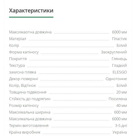
Характеристики
Максимаотна довжина
6000 мм
Матеріал
Пластик
Колір
Білий
Форма капіносу
Заокруглений
Покриття
Глянець
Текстура
Гладкий
захисна плівка
ELESGO
Декор поверхні
Однотонне
Колір, Відтінок
Білий
Товщина підвіконня
20 мм
Стійкість до подряпин
Посилена
Розмір капіносу
40 мм
Максимальна ширина
600 мм
Максимальна довжина
6000 мм
Термін виготовлення
3-5 дні
Країна виробник
Україна