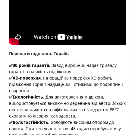
Переваги підвіконь Topalit:
✅30 років гарантії.
Завод-виробник надає тривалу
гарантію на якість підвіконня.
✅XD-поверхня.
Інноваційна поверхня XD робить
підвіконня Topalit надміцним і стійкими до подряпин і
стирання.
✅Екологічність.
Для виготовлення підвіконь
використовується виключно деревина від австрійських
постачальників, сертифікованих за стандартом PEFC з
екологічно лісових господарств.
✅Вологостійкість.
Володіють високим опором до
вологи. При тестуванні після 48 годин перебування у
воді набухання не було виявлено.