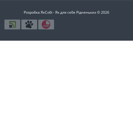
Розробка ЯкСобі - Як для себе Рідненьких © 2026