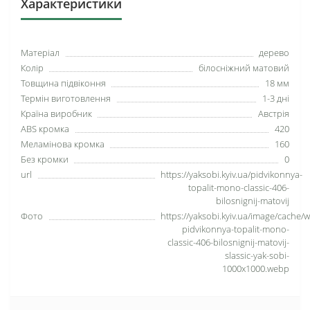
Характеристики
Матеріал
дерево
Колір
білосніжний матовий
Товщина підвіконня
18 мм
Термін виготовлення
1-3 дні
Країна виробник
Австрія
ABS кромка
420
Меламінова кромка
160
Без кромки
0
url
https://yaksobi.kyiv.ua/pidvikonnya-
topalit-mono-classic-406-
bilosnignij-matovij
Фото
https://yaksobi.kyiv.ua/image/cache/
pidvikonnya-topalit-mono-
classic-406-bilosnignij-matovij-
slassic-yak-sobi-
1000x1000.webp