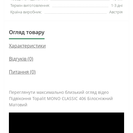
Термін виготовлення:
1-3 дні
Країна виробник:
Австрія
Огляд товару
Характеристики
Відгуків (0)
Питання
(0)
Переглянути максимально близький огляд відео
Підвіконня Topalit MONO CLASSIC 406 Білосніжний
Матовий