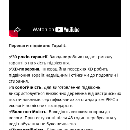
Переваги підвіконь Topalit:
✅30 років гарантії.
Завод-виробник надає тривалу
гарантію на якість підвіконня.
✅XD-поверхня.
Інноваційна поверхня XD робить
підвіконня Topalit надміцним і стійкими до подряпин і
стирання.
✅Екологічність.
Для виготовлення підвіконь
використовується виключно деревина від австрійських
постачальників, сертифікованих за стандартом PEFC з
екологічно лісових господарств.
✅Вологостійкість.
Володіють високим опором до
вологи. При тестуванні після 48 годин перебування у
воді набухання не було виявлено.
✅Термостійкість.
Підвіконня витримують