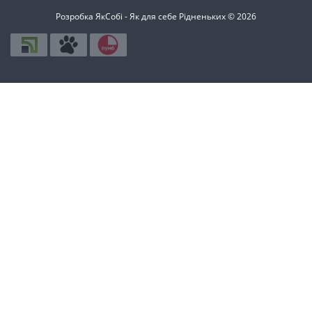
Розробка ЯкСобі - Як для себе Рідненьких © 2026