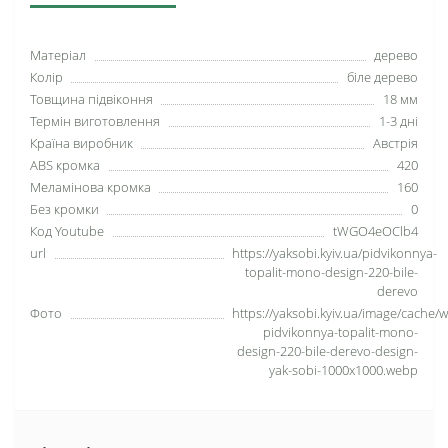
Матеріал
дерево
Колір
біле дерево
Товщина підвіконня
18 мм
Термін виготовлення
1-3 дні
Країна виробник
Австрія
ABS кромка
420
Меламінова кромка
160
Без кромки
0
Код Youtube
tWGO4eOClb4
url
https://yaksobi.kyiv.ua/pidvikonnya-
topalit-mono-design-220-bile-
derevo
Фото
https://yaksobi.kyiv.ua/image/cache/
pidvikonnya-topalit-mono-
design-220-bile-derevo-design-
yak-sobi-1000x1000.webp