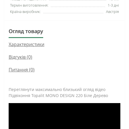
Термін виготовлення:
1-3 дні
Країна виробник:
Австрія
Огляд товару
Характеристики
Відгуків (0)
Питання
(0)
Переглянути максимально близький огляд відео
Підвіконня Topalit MONO DESIGN 220 Біле Дерево