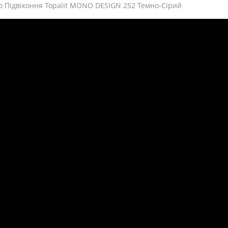
о Підвіконня Topalit MONO DESIGN 252 Темно-Сірий