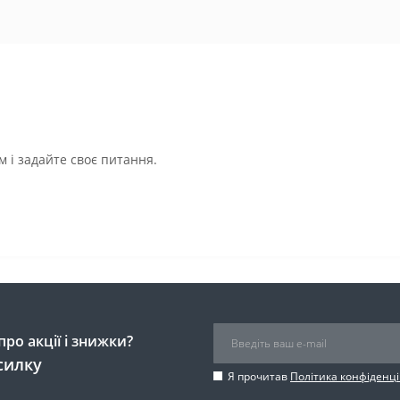
 і задайте своє питання.
ро акції і знижки?
силку
Я прочитав
Політика конфіденці