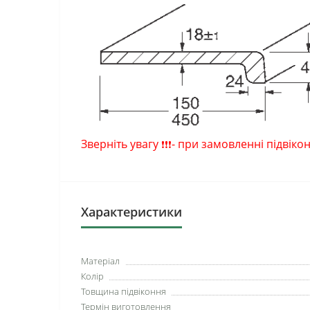
Зверніть увагу
-
при замовленні підвіко
❗
❗
❗
Характеристики
Матеріал
Колір
Товщина підвіконня
Термін виготовлення