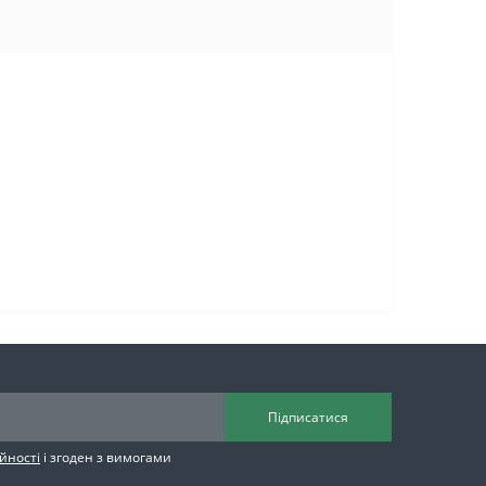
Підписатися
йності
і згоден з вимогами