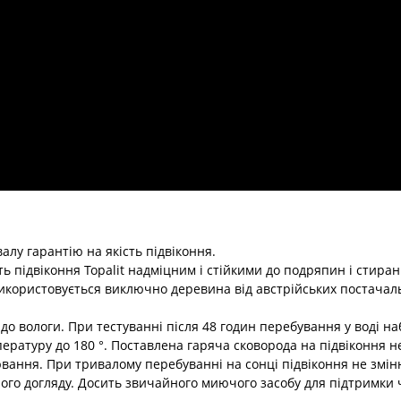
лу гарантію на якість підвіконня.
 підвіконня Topalit надміцним і стійкими до подряпин і стиран
икористовується виключно деревина від австрійських постачаль
о вологи. При тестуванні після 48 годин перебування у воді на
ратуру до 180 °. Поставлена гаряча сковорода на підвіконня не
вання. При тривалому перебуванні на сонці підвіконня не зміню
ого догляду. Досить звичайного миючого засобу для підтримки 