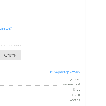
шевше?
и передзвонимо
Купити
Всі характеристики
дерево
темно-сірий
18 мм
1-3 дні
Австрія