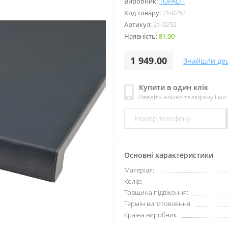
Виробник:
TOPALIT
Код товару:
21-0252
Артикул:
21-0252
Наявність:
81.00
1 949.00
Знайшли де
Купити в один клік
Введіть номер телефону і м
Основні характеристики
Матеріал:
Колір:
Товщина підвіконня:
Термін виготовлення:
Країна виробник: