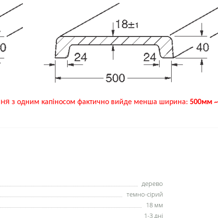
ння
з одним капіносом фактично вийде менша ширина:
500мм ~
дерево
темно-сірий
18 мм
1-3 дні