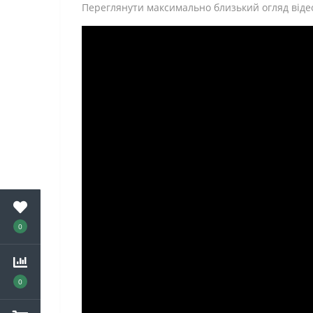
Переглянути максимально близький огляд віде
0
0