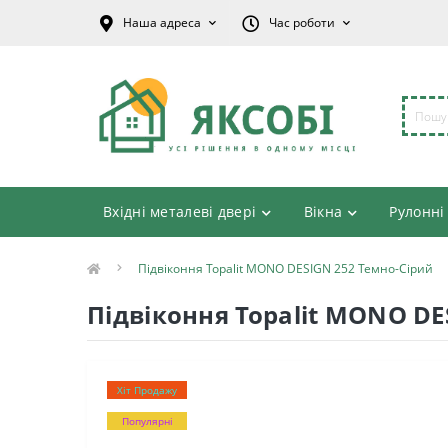
Наша адреса
Час роботи
Вхідні металеві двері
Вікна
Рулонні
Підвіконня Topalit MONO DESIGN 252 Темно-Сірий
Підвіконня Topalit MONO DE
Хіт Продажу
Популярні