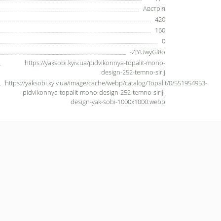
Австрія
420
160
0
-ZJYUwyGl8o
https://yaksobi.kyiv.ua/pidvikonnya-topalit-mono-
design-252-temno-sirij
https://yaksobi.kyiv.ua/image/cache/webp/catalog/Topalit/0/551954953-
pidvikonnya-topalit-mono-design-252-temno-sirij-
design-yak-sobi-1000x1000.webp