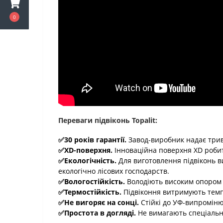
0
Переваги підвіконь Topalit:
✅30 років гарантії.
Завод-виробник надає трива
✅XD-поверхня.
Інноваційна поверхня XD робить
✅Екологічність.
Для виготовлення підвіконь в
екологічно лісових господарств.
✅Вологостійкість.
Володіють високим опором д
✅Термостійкість.
Підвіконня витримують темпе
✅Не вигоряє на сонці.
Стійкі до УФ-випроміню
✅Простота в догляді.
Не вимагають спеціальн