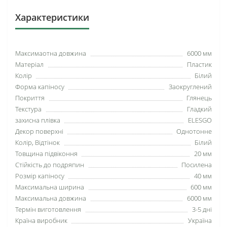
Характеристики
Максимаотна довжина
6000 мм
Матеріал
Пластик
Колір
Білий
Форма капіносу
Заокруглений
Покриття
Глянець
Текстура
Гладкий
захисна плівка
ELESGO
Декор поверхні
Однотонне
Колір, Відтінок
Білий
Товщина підвіконня
20 мм
Стійкість до подряпин
Посилена
Розмір капіносу
40 мм
Максимальна ширина
600 мм
Максимальна довжина
6000 мм
Термін виготовлення
3-5 дні
Країна виробник
Україна