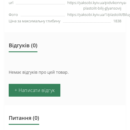
url
https://yaksobi.kyiv.ua/pidvikonnya-
plastolit-bilij-glyansovij
Фото
https://yaksobi.kyiv.ua/1/plastolit/Bil
Ціна за максимальну глибину
1838
Відгуків (0)
Немає відгуків про цей товар.
+ Написати відгук
Питання
(0)