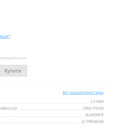
вше?
и передзвонимо
Купити
Всі характеристики
LX1049
мхВисота):
200х197х50
B24030PR
JC PREMIUM