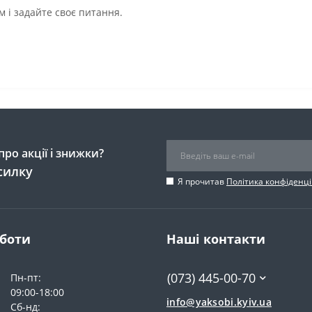
 і задайте своє питання.
ро акції і знижки?
силку
Я прочитав
Політика конфіденці
оботи
Наші контакти
(073) 445-00-70
Пн-пт:
09:00-18:00
info@yaksobi.kyiv.ua
Сб-нд: