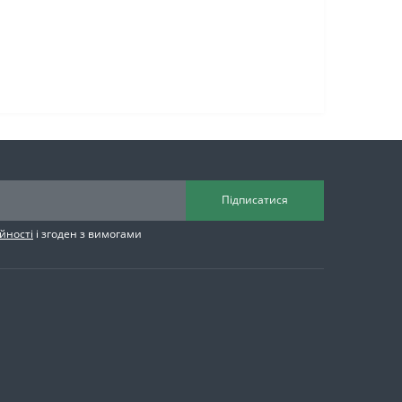
Підписатися
йності
і згоден з вимогами