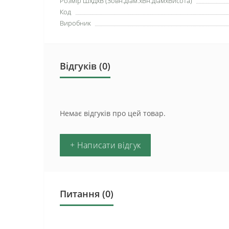
Розмір ШхДхВ (Зовн.діам.хВн.діамхВисота)
Код
Виробник
Відгуків (0)
Немає відгуків про цей товар.
+ Написати відгук
Питання
(0)