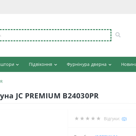
 штори
Підвіконня
Фурнінура дверна
Новин
PR
гуна JC PREMIUM B24030PR
Відгуки:
(0)