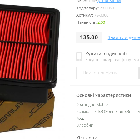
Виробник:
JC PREMIUM
Код товару:
78-0060
Артикул:
78-0060
Наявність:
2.00
135.00
Знайшли деше
Купити в один клік
Введіть номер телефону і м
Основні характеристики
Код згідно Mahle:
Розмір ШхДхВ (Зовн.діам.хВн.діа
Код:
Виробник:
Кількість: