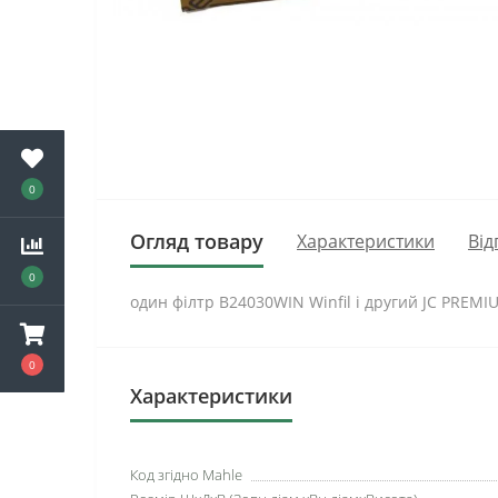
0
Огляд товару
Характеристики
Від
0
один філтр B24030WIN Winfil і другий JC PREM
0
Характеристики
Код згідно Mahle