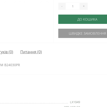
-
+
ДО КОШИКА
ШВИДКЕ ЗАМОВЛЕННЯ
гуків (0)
Питання
(0)
IUM B24030PR
LX1049