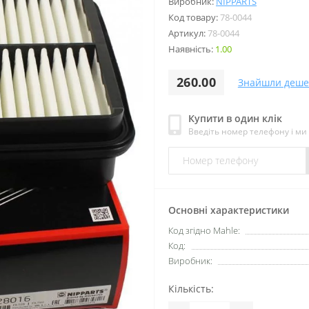
Виробник:
NIPPARTS
Код товару:
78-0044
Артикул:
78-0044
Наявність:
1.00
260.00
Знайшли деше
Купити в один клік
Введіть номер телефону і м
Основні характеристики
Код згідно Mahle:
Код:
Виробник:
Кількість: