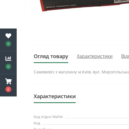
0
Огляд товару
Характеристики
Від
0
Самовивіз з магазину м.Київ, вул. Миропільськ
0
Характеристики
Код згідно Mahle
Код