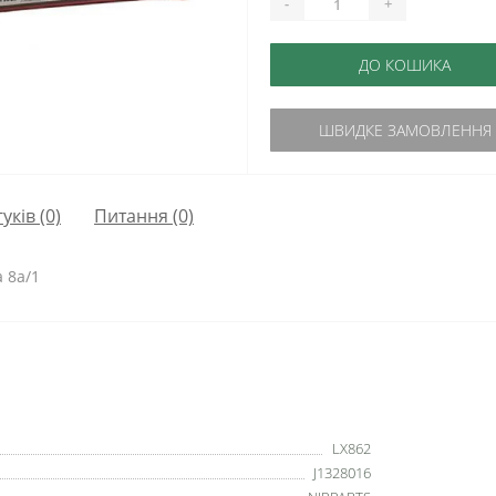
-
+
ДО КОШИКА
ШВИДКЕ ЗАМОВЛЕННЯ
гуків (0)
Питання
(0)
а 8а/1
LX862
J1328016