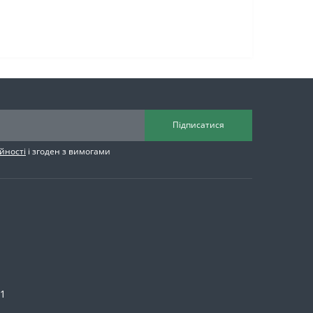
Підписатися
йності
і згоден з вимогами
/1