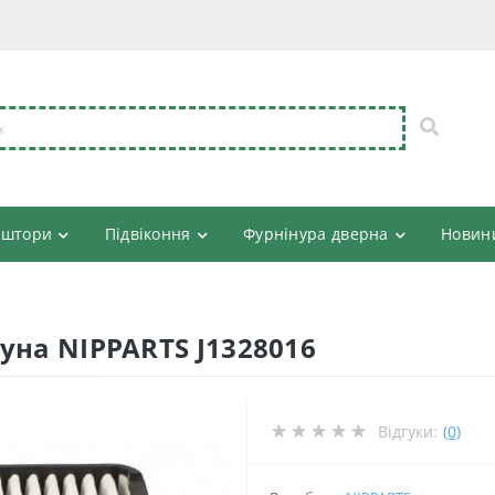
 штори
Підвіконня
Фурнінура дверна
Новин
уна NIPPARTS J1328016
Відгуки:
(0)