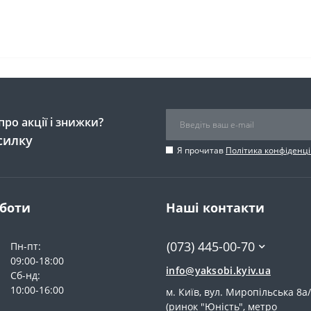
ро акції і знижки?
силку
Я прочитав
Політика конфіденці
оботи
Наші контакти
(073) 445-00-70
Пн-пт:
09:00-18:00
info@yaksobi.kyiv.ua
Сб-нд:
10:00-16:00
м. Київ, вул. Миропільська 8а
(ринок "Юність", метро