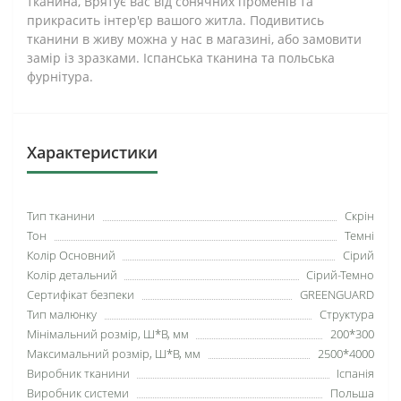
тканина, Врятує вас від сонячних променів та
прикрасить інтер'єр вашого житла. Подивитись
тканини в живу можна у нас в магазині, або замовити
замір із зразками. Іспанська тканина та польська
фурнітура.
Характеристики
Тип тканини
Скрін
Тон
Темні
Колір Основний
Сірий
Колір детальний
Сірий-Темно
Сертифікат безпеки
GREENGUARD
Тип малюнку
Структура
Мінімальний розмір, Ш*В, мм
200*300
Максимальний розмір, Ш*В, мм
2500*4000
Виробник тканини
Іспанія
Виробник системи
Польша