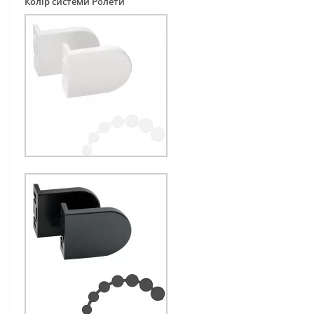
Колір системи Ролети