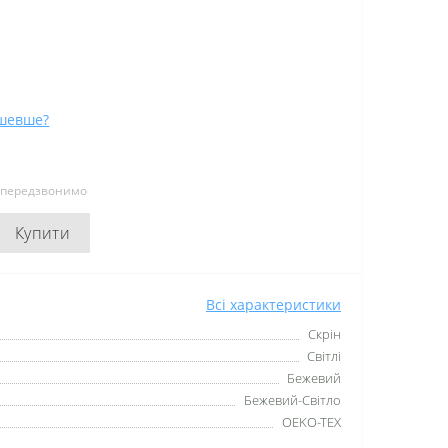
шевше?
и передзвонимо
Купити
Всі характеристики
Скрін
Світлі
Бежевий
Бежевий-Світло
OEKO-TEX