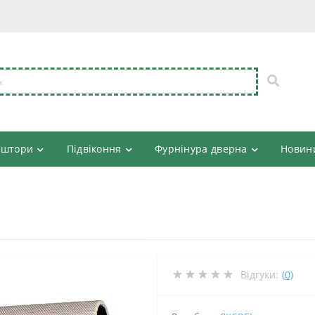
 штори
Підвіконня
Фурнінура дверна
Новин
Відгуки:
(0)