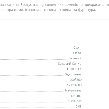
сна тканина, Врятує вас від сонячних променів та прикрасить і
р із зразками. Іспанська тканина та польська фурнітура.
Скрін
Світлі
Бежевий
Бежевий-Світло
OEKO-TEX
Однотонна
200*300
2500*4000
Німеччина
Польша
100% pes
0.05