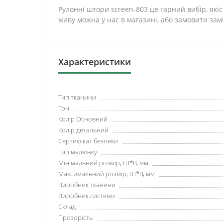
Рулонні штори screen-803 це гарний вибір, які
живу можна у нас в магазині, або замовити замі
Характеристики
Тип тканини
Тон
Колір Основний
Колір детальний
Сертифікат безпеки
Тип малюнку
Мінімальний розмір, Ш*В, мм
Максимальний розмір, Ш*В, мм
Виробник тканини
Виробник системи
Склад
Прозорість