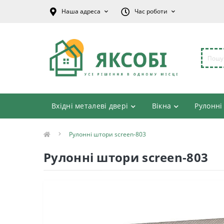
Наша адреса
Час роботи
Вхідні металеві двері
Вікна
Рулонні
Рулонні штори screen-803
Рулонні штори screen-803