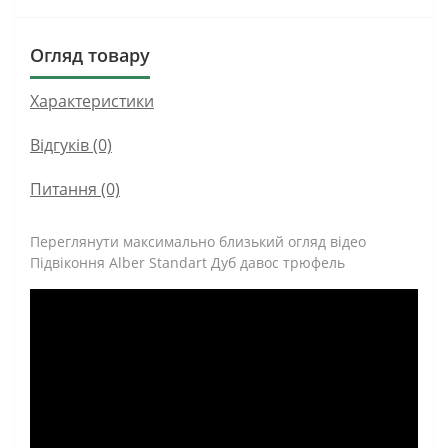
Огляд товару
Характеристики
Відгуків (0)
Питання
(0)
Переглянути максимально близький огляд відео
Підвіконня Alber Standart Дуб давос трюфель
Підвіконня Alber Standart Дуб давос трюфель - це
підвіконня Українського виробництва. Як основа
використовується
вологостійка фінська фанера
та
надійне Австрійське покриття Egger усім відоме
використовується у виробництві кухонних стільниць.