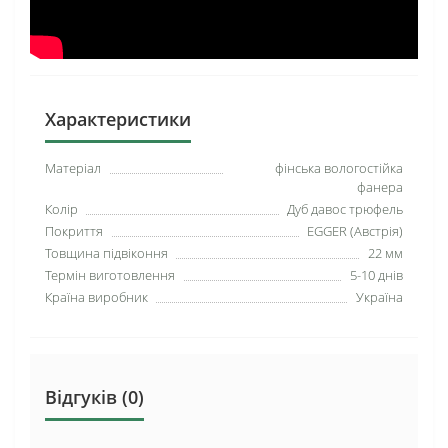
Характеристики
Таке поєднання дає змогу створити унікальний
Матеріал
фінська вологостійка
дизайнерський продукт. Жодних шкідливих речовин!
фанера
Підвіконня Alber повністю безпечне, адже
Колір
Дуб давос трюфель
виготовляється з екологічних матеріалів. Тому ви
Покриття
EGGER (Австрія)
можете спокійно встановлювати його у дитячій кімнаті!
Товщина підвіконня
22 мм
Також підвіконня Підвіконня Alber Standart Дуб давос
Термін виготовлення
5-10 днів
трюфель має нетипові капіноси, а це в свою чергу
Країна виробник
Україна
додає більше можливих рішень у створенні вашого
інтер'єру.
Відгуків (0)