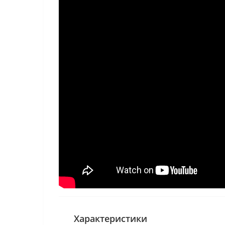
Таке поєднання дає змогу створити унікальний
виготовляється з екологічних матеріалів. Тому 
корбридж має нетипові капіноси, а це в свою ч
Характеристики