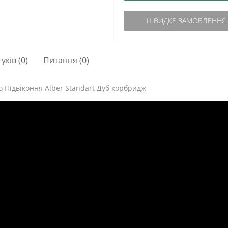
ШВИДКЕ ЗАМОВЛЕННЯ
гуків (0)
Питання
(0)
 Підвіконня Alber Standart Дуб корбридж
ідвіконня Українського виробництва. Як основа використовуєтьс
стовується у виробництві кухонних стільниць.