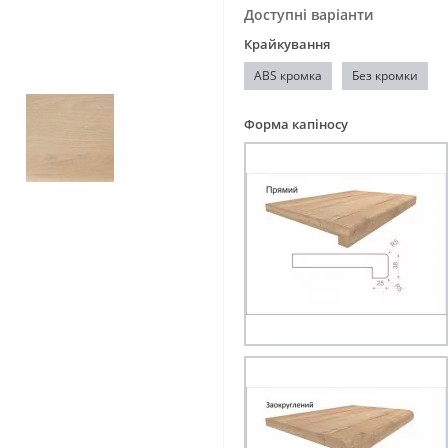
Доступні варіанти
Крайкування
ABS кромка
Без кромки
Форма капіносу