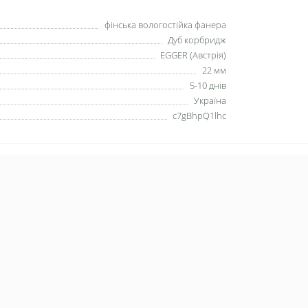
фінська вологостійка фанера
Дуб корбридж
EGGER (Австрія)
22 мм
5-10 днів
Україна
c7gBhpQ1lhc