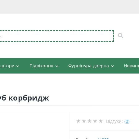
 штори
Підвіконня
Фурнінура дверна
Новин
Дуб корбридж
Відгуки:
(0)