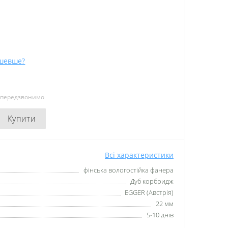
шевше?
и передзвонимо
Купити
Всі характеристики
фінська вологостійка фанера
Дуб корбридж
EGGER (Австрія)
22 мм
5-10 днів