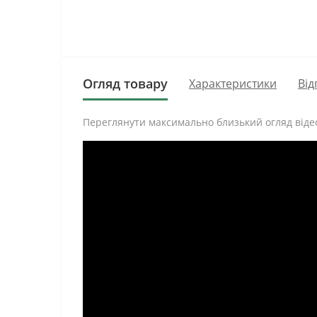
Огляд товару
Характеристики
Від
Переглянути максимально близький огляд відео
Підвіконня Alber Standart Дуб корбридж - це п
Австрійське покриття Egger усім відоме викори