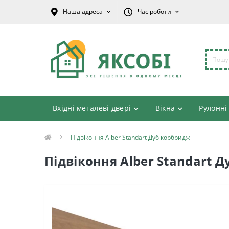
Наша адреса
Час роботи
Вхідні металеві двері
Вікна
Рулонні
Підвіконня Alber Standart Дуб корбридж
Підвіконня Alber Standart 